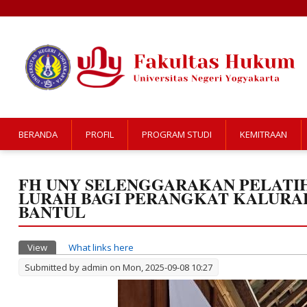
BERANDA
PROFIL
PROGRAM STUDI
KEMITRAAN
FH UNY SELENGGARAKAN PELATI
LURAH BAGI PERANGKAT KALURA
BANTUL
Primary tabs
View
(active tab)
What links here
Submitted by
admin
on Mon, 2025-09-08 10:27