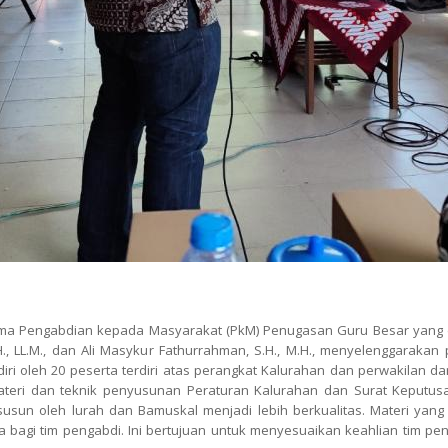
ma Pengabdian kepada Masyarakat (PkM) Penugasan Guru Besar yang dike
H., LL.M., dan Ali Masykur Fathurrahman, S.H., M.H., menyelenggaraka
iri oleh 20 peserta terdiri atas perangkat Kalurahan dan perwakilan 
n materi dan teknik penyusunan Peraturan Kalurahan dan Surat Keput
usun oleh lurah dan Bamuskal menjadi lebih berkualitas. Materi yan
bagi tim pengabdi. Ini bertujuan untuk menyesuaikan keahlian tim pen