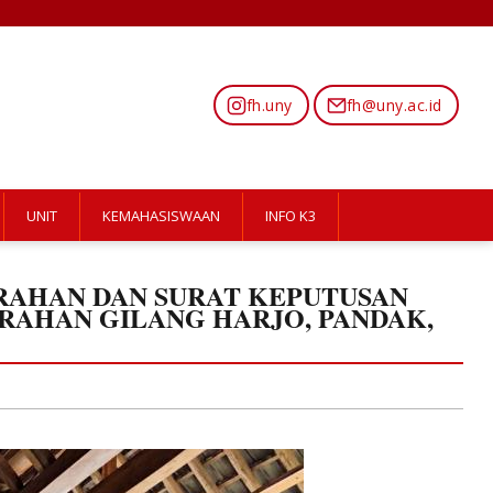
fh.uny
fh@uny.ac.id
UNIT
KEMAHASISWAAN
INFO K3
RAHAN DAN SURAT KEPUTUSAN
AHAN GILANG HARJO, PANDAK,