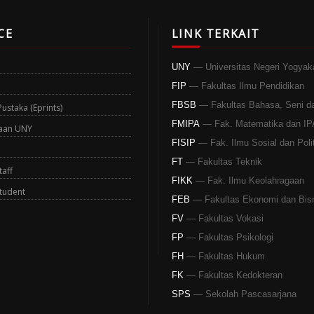
CE
LINK TERKAIT
UNY
— Universitas Negeri Yogyak
FIP
— Fakultas Ilmu Pendidikan
FBSB
— Fakultas Bahasa, Seni d
staka (Eprints)
FMIPA
— Fak. Matematika dan IP
aan UNY
FISIP
— Fak. Ilmu Sosial dan Polit
FT
— Fakultas Teknik
aff
FIKK
— Fak. Ilmu Keolahragaan
tudent
FEB
— Fakultas Ekonomi dan Bis
FV
— Fakultas Vokasi
FP
— Fakultas Psikologi
FH
— Fakultas Hukum
FK
— Fakultas Kedokteran
SPS
— Sekolah Pascasarjana