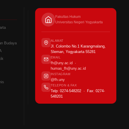
Fakultas Hukum
Universitas Negeri Yogyakarta
arta
ALAMAT
an Budaya
Jl. Colombo No.1 Karangmalang,
A
Sleman, Yogyakarta 55281
EMAIL
ik
fh@uny.ac.id
·
humas_fh@uny.ac.id
INSTAGRAM
@fh.uny
nis
TELEPON & FAX
Telp: 0274-548202 · Fax: 0274-
548201