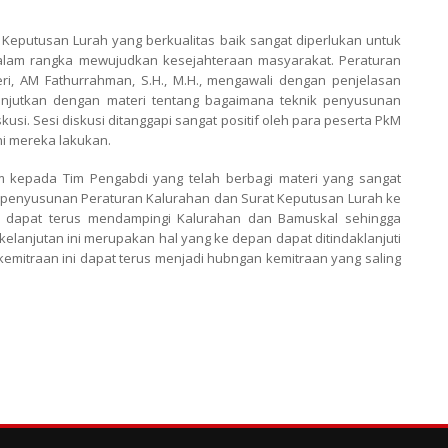
Keputusan Lurah yang berkualitas baik sangat diperlukan untuk
dalam rangka mewujudkan kesejahteraan masyarakat. Peraturan
i, AM Fathurrahman, S.H., M.H., mengawali dengan penjelasan
anjutkan dengan materi tentang bagaimana teknik penyusunan
si. Sesi diskusi ditanggapi sangat positif oleh para peserta PkM
i mereka lakukan.
am kepada Tim Pengabdi yang telah berbagi materi yang sangat
m penyusunan Peraturan Kalurahan dan Surat Keputusan Lurah ke
k dapat terus mendampingi Kalurahan dan Bamuskal sehingga
lanjutan ini merupakan hal yang ke depan dapat ditindaklanjuti
mitraan ini dapat terus menjadi hubngan kemitraan yang saling