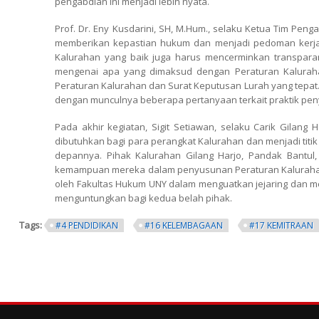
pengabdian ini menjadi lebih nyata.
Prof. Dr. Eny Kusdarini, SH, M.Hum., selaku Ketua Tim P
memberikan kepastian hukum dan menjadi pedoman kerja y
Kalurahan yang baik juga harus mencerminkan transparan
mengenai apa yang dimaksud dengan Peraturan Kalurahan
Peraturan Kalurahan dan Surat Keputusan Lurah yang tepat. 
dengan munculnya beberapa pertanyaan terkait praktik pen
Pada akhir kegiatan, Sigit Setiawan, selaku Carik Gilan
dibutuhkan bagi para perangkat Kalurahan dan menjadi ti
depannya. Pihak Kalurahan Gilang Harjo, Pandak Bantu
kemampuan mereka dalam penyusunan Peraturan Kalurahan da
oleh Fakultas Hukum UNY dalam menguatkan jejaring dan me
menguntungkan bagi kedua belah pihak.
Tags:
#4 PENDIDIKAN
#16 KELEMBAGAAN
#17 KEMITRAAN