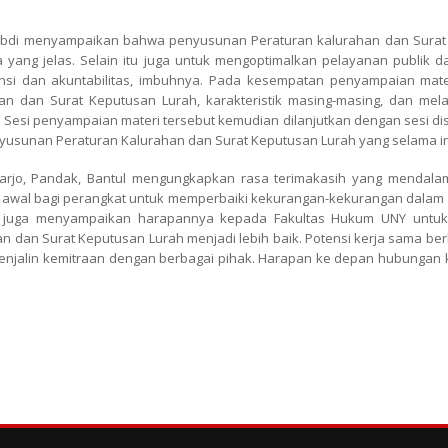
engabdi menyampaikan bahwa penyusunan Peraturan kalurahan dan Surat 
ang jelas. Selain itu juga untuk mengoptimalkan pelayanan publik 
si dan akuntabilitas, imbuhnya. Pada kesempatan penyampaian mater
 dan Surat Keputusan Lurah, karakteristik masing-masing, dan mel
Sesi penyampaian materi tersebut kemudian dilanjutkan dengan sesi disku
yusunan Peraturan Kalurahan dan Surat Keputusan Lurah yang selama in
g Harjo, Pandak, Bantul mengungkapkan rasa terimakasih yang mendal
tik awal bagi perangkat untuk memperbaiki kekurangan-kekurangan dala
l, juga menyampaikan harapannya kepada Fakultas Hukum UNY untu
n Surat Keputusan Lurah menjadi lebih baik. Potensi kerja sama berke
njalin kemitraan dengan berbagai pihak. Harapan ke depan hubungan ke