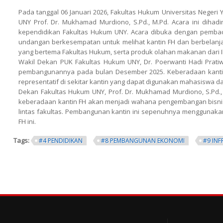
Pada tanggal 06 Januari 2026, Fakultas Hukum Universitas Negeri
UNY Prof. Dr. Mukhamad Murdiono, S.Pd., M.Pd. Acara ini diha
kependidikan Fakultas Hukum UNY. Acara dibuka dengan pembaca
undangan berkesempatan untuk melihat kantin FH dan berbelanja 
yang bertema Fakultas Hukum, serta produk olahan makanan dari 
Wakil Dekan PUK Fakultas Hukum UNY, Dr. Poerwanti Hadi Prati
pembangunannya pada bulan Desember 2025. Keberadaan kantin 
representatif di sekitar kantin yang dapat digunakan mahasiswa d
Dekan Fakultas Hukum UNY, Prof. Dr. Mukhamad Murdiono, S.Pd
keberadaan kantin FH akan menjadi wahana pengembangan bisnis d
lintas fakultas. Pembangunan kantin ini sepenuhnya menggunak
FH ini.
Tags:
#4 PENDIDIKAN
#8 PEMBANGUNAN EKONOMI
#9 IN