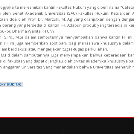
 Yogyakarta meresmikan kantin Fakultas Hukum yang diberi nama “Cafetar
diri oleh Senat Akademik Universitas (SAU) Fakultas Hukum, Ketua da
an doa oleh Prof. Dr. Marzuki, M. Ag yang dilanjutkan dengan denga
barang yang tersedia di kantin FH. Adapun produk yang tersedia di ka
Ibu-Ibu Dharma Wanita FH UNY.
wi, S.Pd., M.Si dalam sambutannya menyampaikan bahwa kantin FH ini
FH ini juga memberikan spot baru bagi mahasiswa khususnya dalam 
alam berdiskusi atau mengerjakan tugas-tugas perkuliahan.
., M.Pd dalam sambutannya juga menyampaikan bahwa keberadaan kant
i fakultas yang dapat dijangkau oleh civitas akademika khususnya par
an anggaran Universitas yang menandakan bahwa Universitas menaruh 
FRASTRUKTUR