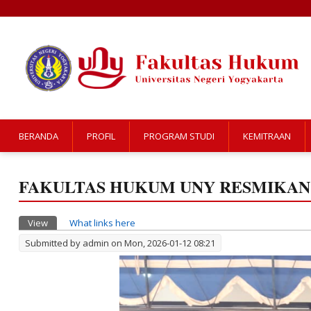
BERANDA
PROFIL
PROGRAM STUDI
KEMITRAAN
FAKULTAS HUKUM UNY RESMIKAN 
Primary tabs
View
(active tab)
What links here
Submitted by
admin
on Mon, 2026-01-12 08:21