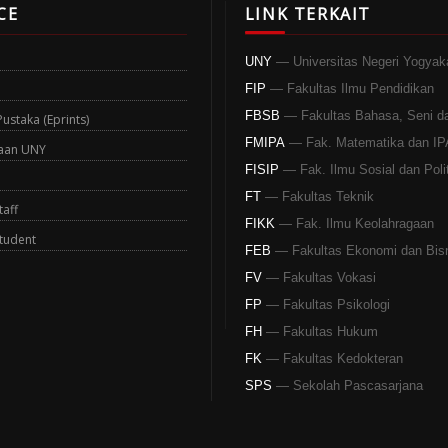
CE
LINK TERKAIT
UNY
— Universitas Negeri Yogyak
FIP
— Fakultas Ilmu Pendidikan
FBSB
— Fakultas Bahasa, Seni d
staka (Eprints)
FMIPA
— Fak. Matematika dan IP
aan UNY
FISIP
— Fak. Ilmu Sosial dan Polit
FT
— Fakultas Teknik
aff
FIKK
— Fak. Ilmu Keolahragaan
tudent
FEB
— Fakultas Ekonomi dan Bis
FV
— Fakultas Vokasi
FP
— Fakultas Psikologi
FH
— Fakultas Hukum
FK
— Fakultas Kedokteran
SPS
— Sekolah Pascasarjana