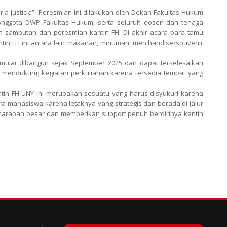
ia Justicia”. Peresmian ini dilakukan oleh Dekan Fakultas Hukum
n Anggota DWP Fakultas Hukum, serta seluruh dosen dan tenaga
n sambutan dan peresmian kantin FH. Di akhir acara para tamu
ntin FH ini antara lain makanan, minuman, merchandise/souvenir
 mulai dibangun sejak September 2025 dan dapat terselesaikan
mendukung kegiatan perkuliahan karena tersedia tempat yang
in FH UNY ini merupakan sesuatu yang harus disyukuri karena
a mahasiswa karena letaknya yang strategis dan berada di jalur
harapan besar dan memberikan support penuh berdirinya kantin