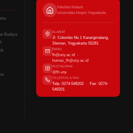
Fakultas Hukum
Universitas Negeri Yogyakarta
arta
ALAMAT
an Budaya
Jl. Colombo No.1 Karangmalang,
A
Sleman, Yogyakarta 55281
EMAIL
ik
fh@uny.ac.id
·
humas_fh@uny.ac.id
INSTAGRAM
@fh.uny
nis
TELEPON & FAX
Telp: 0274-548202 · Fax: 0274-
548201