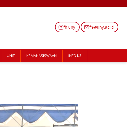
fh.uny
fh@uny.ac.id
UNIT
KEMAHASISWAAN
INFO K3