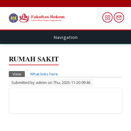
Navigation
RUMAH SAKIT
Primary tabs
View
(active tab)
What links here
Submitted by
admin
on Thu, 2025-11-20 09:46
.