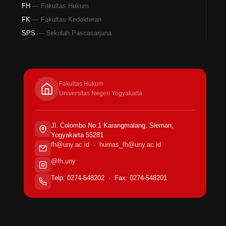
FH
— Fakultas Hukum
FK
— Fakultas Kedokteran
SPS
— Sekolah Pascasarjana
Fakultas Hukum
Universitas Negeri Yogyakarta
Jl. Colombo No.1 Karangmalang, Sleman,
Yogyakarta 55281
fh@uny.ac.id
·
humas_fh@uny.ac.id
@fh.uny
Telp: 0274-548202 · Fax: 0274-548201