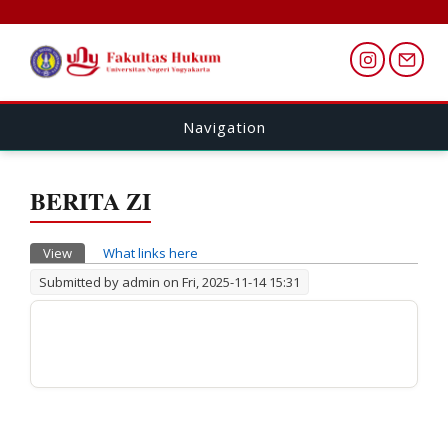
Navigation
BERITA ZI
Primary tabs
View
(active tab)
What links here
Submitted by
admin
on Fri, 2025-11-14 15:31
.