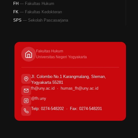
FH
— Fakultas Hukum
FK
— Fakultas Kedokteran
SPS
— Sekolah Pascasarjana
Fakultas Hukum
Universitas Negeri Yogyakarta
Jl. Colombo No.1 Karangmalang, Sleman,
Yogyakarta 55281
fh@uny.ac.id
·
humas_fh@uny.ac.id
@fh.uny
Telp: 0274-548202 · Fax: 0274-548201