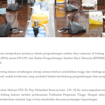
rus memperkuat perannya dalam pengembangan sumber daya manusia di bidang huk
Sama (PKS) antara FH UNY dan Badan Pengembangan Sumber Daya Manusia (BPSD
6.
nting dalam membangun sinergi antara institusi pendidikan tinggi dan lembaga
t menjadi wadah kolaborasi yang produktif dalam mendukung pengembangan ilmu pe
kultas Hukum UNY Dr. Puji Wulandari Kuncorowati, S.H., M.Kn menyampaikan ba
 bidang hukum melalui pelaksanaan Tridharma Perguruan Tinggi. Dengan adan
berikan manfaat bagi sivitas akademika dan para pemangku kepentingan.