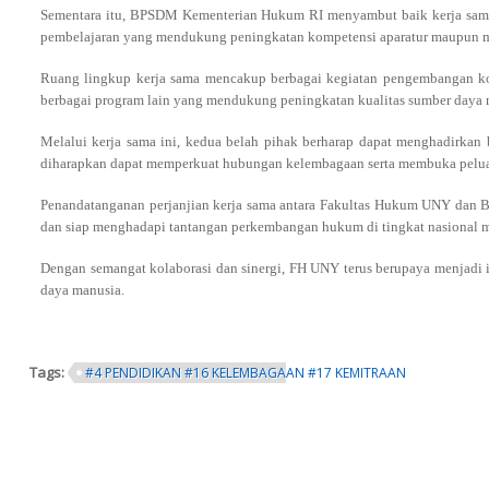
Sementara itu, BPSDM Kementerian Hukum RI menyambut baik kerja sama ya
pembelajaran yang mendukung peningkatan kompetensi aparatur maupun m
Ruang lingkup kerja sama mencakup berbagai kegiatan pengembangan kompe
berbagai program lain yang mendukung peningkatan kualitas sumber daya
Melalui kerja sama ini, kedua belah pihak berharap dapat menghadirkan
diharapkan dapat memperkuat hubungan kelembagaan serta membuka peluan
Penandatanganan perjanjian kerja sama antara Fakultas Hukum UNY dan
dan siap menghadapi tantangan perkembangan hukum di tingkat nasional 
Dengan semangat kolaborasi dan sinergi, FH UNY terus berupaya menjadi 
daya manusia.
Tags:
#4 PENDIDIKAN #16 KELEMBAGAAN #17 KEMITRAAN