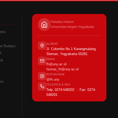
Fakultas Hukum
Universitas Negeri Yogyakarta
arta
ALAMAT
an Budaya
Jl. Colombo No.1 Karangmalang,
A
Sleman, Yogyakarta 55281
EMAIL
ik
fh@uny.ac.id
·
humas_fh@uny.ac.id
INSTAGRAM
@fh.uny
nis
TELEPON & FAX
Telp: 0274-548202 · Fax: 0274-
548201