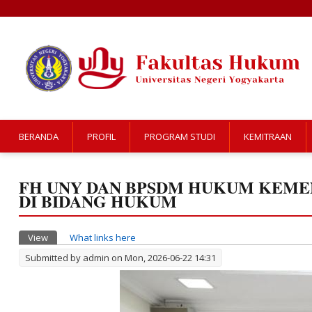
BERANDA
PROFIL
PROGRAM STUDI
KEMITRAAN
FH UNY DAN BPSDM HUKUM KEME
DI BIDANG HUKUM
Primary tabs
View
(active tab)
What links here
Submitted by
admin
on Mon, 2026-06-22 14:31