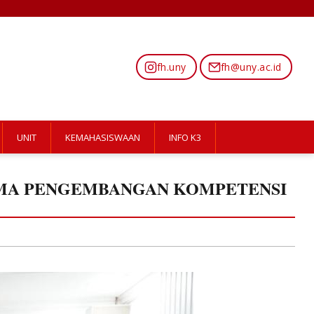
fh.uny
fh@uny.ac.id
UNIT
KEMAHASISWAAN
INFO K3
AMA PENGEMBANGAN KOMPETENSI