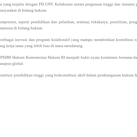
ng terjalin dengan FH UNY. Kolaborasi antara perguruan tinggi dan instansi pe
asyarakat di bidang hukum.
tensi, seperti pendidikan dan pelatihan, seminar, lokakarya, penelitian, peng
 manusia di bidang hukum.
 berbagai inovasi dan program kolaboratif yang mampu memberikan kontribusi n
g kerja sama yang lebih luas di masa mendatang.
 BPSDM Hukum Kementerian Hukum RI menjadi bukti nyata komitmen bersama dal
maupun global.
institusi pendidikan tinggi yang berkontribusi aktif dalam pembangunan hukum 