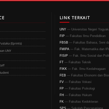
CE
LINK TERKAIT
UNY
— Universitas Negeri Yogyak
FIP
— Fakultas Ilmu Pendidikan
FBSB
— Fakultas Bahasa, Seni d
staka (Eprints)
FMIPA
— Fak. Matematika dan IP
aan UNY
FISIP
— Fak. Ilmu Sosial dan Polit
FT
— Fakultas Teknik
aff
FIKK
— Fak. Ilmu Keolahragaan
tudent
FEB
— Fakultas Ekonomi dan Bis
FV
— Fakultas Vokasi
FP
— Fakultas Psikologi
FH
— Fakultas Hukum
FK
— Fakultas Kedokteran
SPS
— Sekolah Pascasarjana