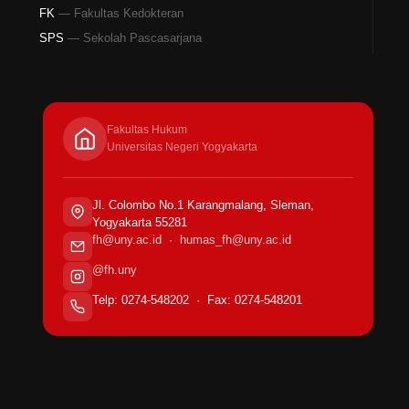
FK
— Fakultas Kedokteran
SPS
— Sekolah Pascasarjana
Fakultas Hukum
Universitas Negeri Yogyakarta
Jl. Colombo No.1 Karangmalang, Sleman,
Yogyakarta 55281
fh@uny.ac.id
·
humas_fh@uny.ac.id
@fh.uny
Telp: 0274-548202 · Fax: 0274-548201