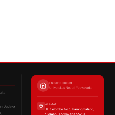
Fakultas Hukum
Universitas Negeri Yogyakarta
arta
ALAMAT
an Budaya
Jl. Colombo No.1 Karangmalang,
A
Sleman, Yogyakarta 55281