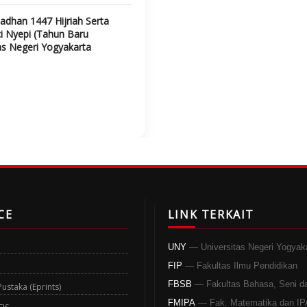
dhan 1447 Hijriah Serta
i Nyepi (Tahun Baru
tas Negeri Yogyakarta
CE
LINK TERKAIT
UNY
— Universitas Negeri Yogyak
FIP
— Fakultas Ilmu Pendidikan
FBSB
— Fakultas Bahasa, Seni d
staka (Eprints)
FMIPA
— Fak. Matematika dan IP