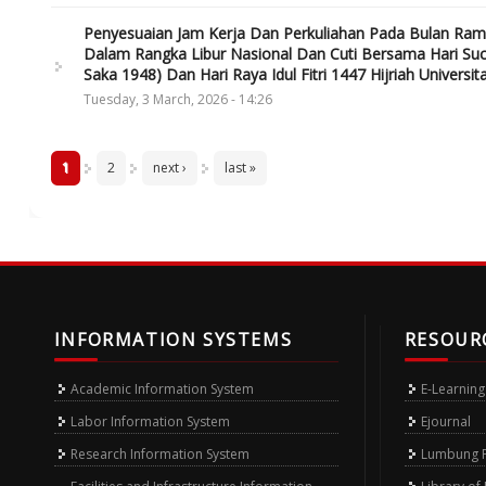
Penyesuaian Jam Kerja Dan Perkuliahan Pada Bulan Rama
Dalam Rangka Libur Nasional Dan Cuti Bersama Hari Suc
Saka 1948) Dan Hari Raya Idul Fitri 1447 Hijriah Universi
Tuesday, 3 March, 2026 - 14:26
Pages
1
2
next ›
last »
INFORMATION SYSTEMS
RESOUR
Academic Information System
E-Learning
Labor Information System
Ejournal
Research Information System
Lumbung Pu