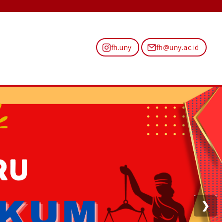
fh.uny
fh@uny.ac.id
❯